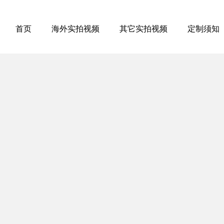
首页
海外实拍视频
其它实拍视频
定制须知