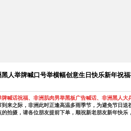
洲黑人举牌喊口号举横幅创意生日快乐新年祝福
举牌
喊话祝福
、非洲肌肉男举黑板广告喊话、非洲黑人大
佳节到来之际，非洲此时正逢高温多雨季节，为避免节日
点的拍摄，请各位朋友提前下单，顺祝新老朋友新年快乐