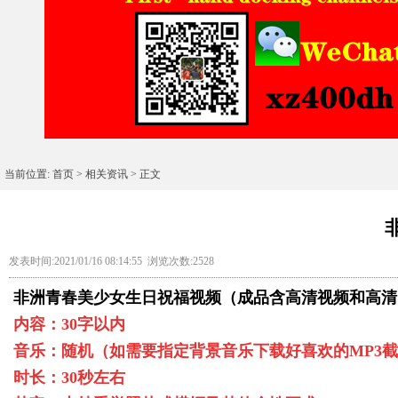
当前位置:
首页
>
相关资讯
> 正文
发表时间:2021/01/16 08:14:55 浏览次数:2528
非洲青春美少女生日祝福视频
（成品含高清视频和高清
内容：30字以内
音乐：随机（如需要指定背景音乐下载好喜欢的MP3
时长：30秒左右